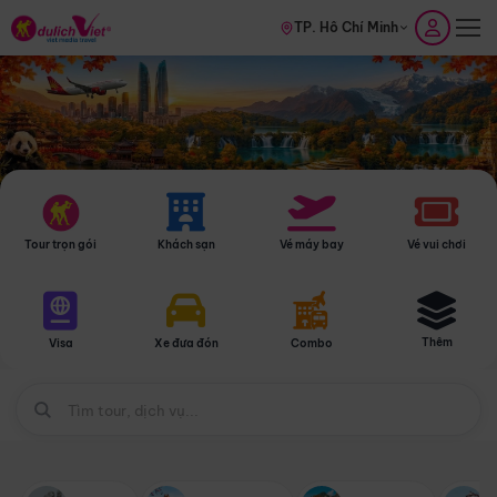
TP. Hồ Chí Minh
Tour trọn gói
Khách sạn
Vé máy bay
Vé vui chơi
Thêm
Visa
Xe đưa đón
Combo