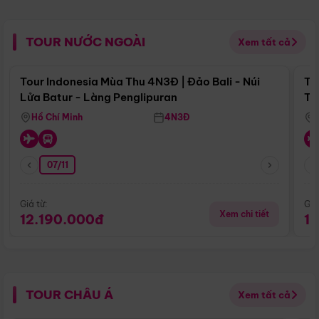
TOUR NƯỚC NGOÀI
Xem tất cả
Điểm nổi bật
Tour Indonesia Mùa Thu 4N3Đ | Đảo Bali - Núi
To
Lửa Batur - Làng Penglipuran
Tr
Hồ Chí Minh
4N3Đ
07/11
Giá từ:
Giá
Xem chi tiết
12.190.000đ
1
TOUR CHÂU Á
Xem tất cả
Điểm nổi bật