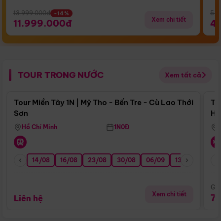
13.999.000đ
5.5
-14%
Xem chi tiết
11.999.000đ
4
TOUR TRONG NƯỚC
Xem tất cả
Điểm nổi bật
Tour Miền Tây 1N | Mỹ Tho - Bến Tre - Cù Lao Thới
To
Sơn
Hu
Hồ Chí Minh
1N0Đ
14/08
16/08
23/08
30/08
06/09
13/09
20/0
Giá
Xem chi tiết
7
Liên hệ