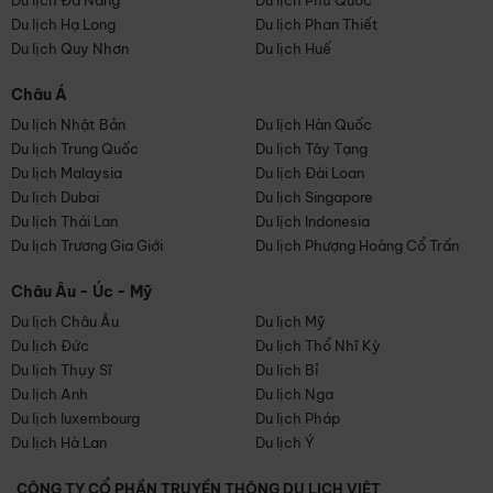
Du lịch Đà Nẵng
Du lịch Phú Quốc
Du lịch Hạ Long
Du lịch Phan Thiết
Du lịch Quy Nhơn
Du lịch Huế
Châu Á
Du lịch Nhật Bản
Du lịch Hàn Quốc
Du lịch Trung Quốc
Du lịch Tây Tạng
Du lịch Malaysia
Du lịch Đài Loan
Du lịch Dubai
Du lịch Singapore
Du lịch Thái Lan
Du lịch Indonesia
Du lịch Trương Gia Giới
Du lịch Phượng Hoàng Cổ Trấn
Châu Âu - Úc - Mỹ
Du lịch Châu Âu
Du lịch Mỹ
Du lịch Đức
Du lịch Thổ Nhĩ Kỳ
Du lịch Thụy Sĩ
Du lịch Bỉ
Du lịch Anh
Du lịch Nga
Du lịch luxembourg
Du lịch Pháp
Du lịch Hà Lan
Du lịch Ý
CÔNG TY CỔ PHẦN TRUYỀN THÔNG DU LỊCH VIỆT