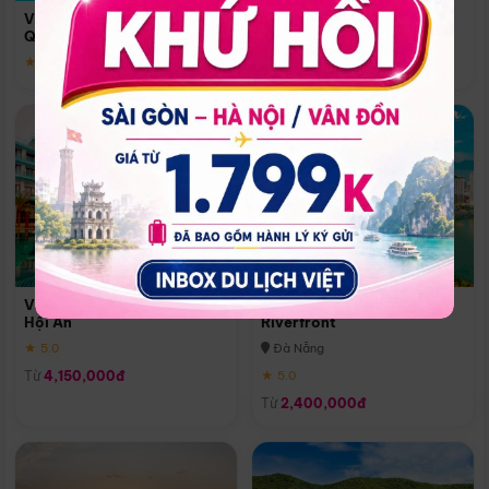
Quoc
Vinpearl Resort & Spa Phu
Phú Quốc
Quoc
★ 5.0
★ 5.0
Vinpearl Resort & Golf Nam
Melia Vinpearl Danang
Hội An
Riverfront
★ 5.0
Đà Nẵng
Từ
4,150,000đ
★ 5.0
Từ
2,400,000đ