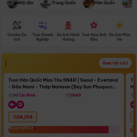
Nội địa
Trung Quốc
Hàn Quốc
N
Combo Du
Tour Doanh
Du lịch Hành
Tour Hoa Anh
Du lịch Mùa
D
lịch
Nghiệp
Hương
Đào
Hè
TOUR GIỜ CHÓT
Xem tất cả
Điểm nổi bật
Còn
16 ngày 15:58:34
Cò
Tour Hàn Quốc Mùa Thu 5N4Đ | Seoul - Everland
To
- Đảo Nami - Tháp Namsan (Bay Sun Phuquoc
Hò
Bay Sun Phuquoc Airways
Tặ
Airways)
Aq
Hồ Chí Minh
5N4Đ
26/08
‹
Còn 9/10 chỗ
Còn 9/10 chỗ
C
C