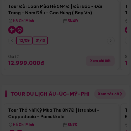
Tour Đài Loan Mùa Hè 5N4Đ | Đài Bắc - Đài
To
Trung - Nam Đầu - Cao Hùng ( Bay Vn)
Tr
Hồ Chí Minh
5N4Đ
12/09
01/10
Giá từ:
Giá
Xem chi tiết
12.999.000đ
1
TOUR DU LỊCH ÂU-ÚC-MỸ-PHI
Xem tất cả
Điểm nổi bật
Tour Thổ Nhĩ Kỳ Mùa Thu 8N7Đ | Istanbul -
To
Cappadocia - Pamukkale
Đế
Hồ Chí Minh
8N7Đ