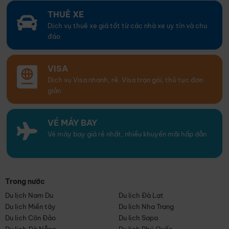
THUÊ XE
Dịch vụ thuê xe giá tốt từ các nhà xe uy tín và chu
đáo
VISA
Dịch vụ Visa nhanh, rẻ. Visa trọn gói, thủ tục đơn
giản
VÉ MÁY BAY
Vé máy bay giá rẻ nhất, nhiều khuyến mãi hấp dẫn
Trong nước
Du lịch Nam Du
Du lịch Đà Lạt
Du lịch Miền tây
Du lịch Nha Trang
Du lịch Côn Đảo
Du lịch Sapa