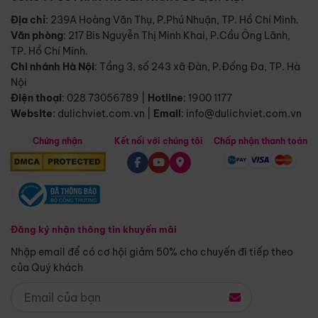
Địa chỉ
: 239A Hoàng Văn Thụ, P.Phú Nhuận, TP. Hồ Chí Minh.
Văn phòng
:
217 Bis Nguyễn Thị Minh Khai, P.Cầu Ông Lãnh,
TP. Hồ Chí Minh.
Chi nhánh Hà Nội
:
Tầng 3, số 243 xã Đàn, P.Đống Đa, TP. Hà
Nội
Điện thoại
:
028 73056789
|
Hotline
:
1900 1177
Website
:
dulichviet.com.vn
|
Email
:
info@dulichviet.com.vn
Chứng nhận
Kết nối với chúng tôi
Chấp nhận thanh toán
Đăng ký nhận thông tin khuyến mãi
Nhập email để có cơ hội giảm 50% cho chuyến đi tiếp theo
của Quý khách