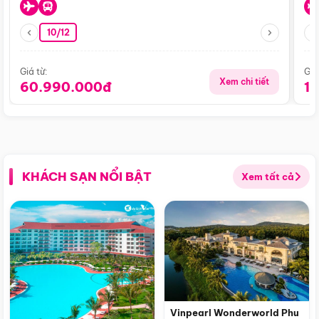
10/12
Giá từ:
Giá
Xem chi tiết
60.990.000đ
1
KHÁCH SẠN NỔI BẬT
Xem tất cả
Vinpearl Wonderworld Phu