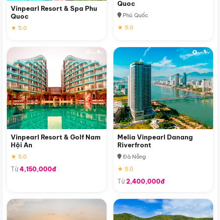
Quoc
Vinpearl Resort & Spa Phu
Phú Quốc
Quoc
★ 5.0
★ 5.0
Vinpearl Resort & Golf Nam
Melia Vinpearl Danang
Hội An
Riverfront
★ 5.0
Đà Nẵng
Từ
4,150,000đ
★ 5.0
Từ
2,400,000đ