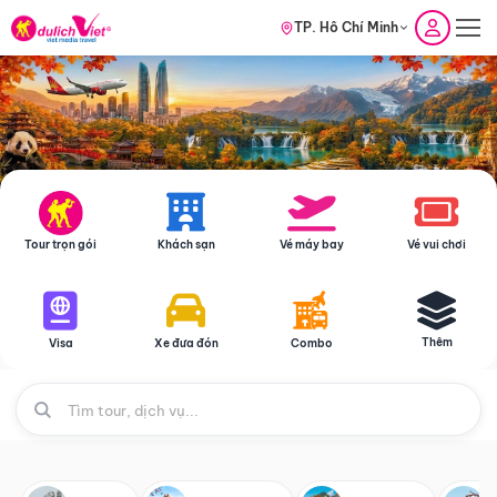
TP. Hồ Chí Minh
Tour trọn gói
Khách sạn
Vé máy bay
Vé vui chơi
Thêm
Visa
Xe đưa đón
Combo