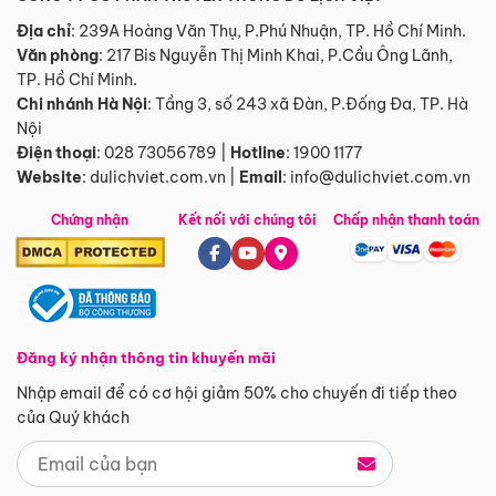
Địa chỉ
: 239A Hoàng Văn Thụ, P.Phú Nhuận, TP. Hồ Chí Minh.
Văn phòng
:
217 Bis Nguyễn Thị Minh Khai, P.Cầu Ông Lãnh,
TP. Hồ Chí Minh.
Chi nhánh Hà Nội
:
Tầng 3, số 243 xã Đàn, P.Đống Đa, TP. Hà
Nội
Điện thoại
:
028 73056789
|
Hotline
:
1900 1177
Website
:
dulichviet.com.vn
|
Email
:
info@dulichviet.com.vn
Chứng nhận
Kết nối với chúng tôi
Chấp nhận thanh toán
Đăng ký nhận thông tin khuyến mãi
Nhập email để có cơ hội giảm 50% cho chuyến đi tiếp theo
của Quý khách