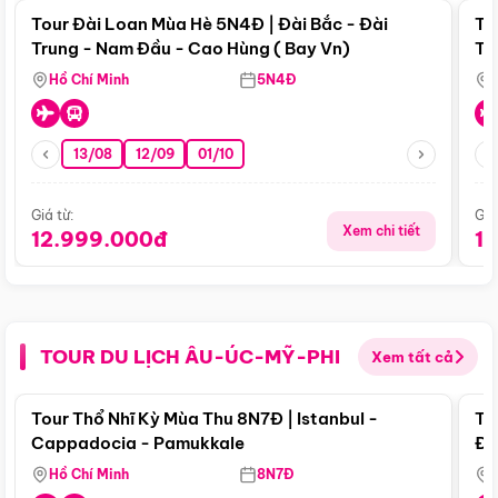
Tour Đài Loan Mùa Hè 5N4Đ | Đài Bắc - Đài
To
Trung - Nam Đầu - Cao Hùng ( Bay Vn)
Tr
Hồ Chí Minh
5N4Đ
13/08
12/09
01/10
Giá từ:
Giá
Xem chi tiết
12.999.000đ
1
TOUR DU LỊCH ÂU-ÚC-MỸ-PHI
Xem tất cả
Điểm nổi bật
Tour Thổ Nhĩ Kỳ Mùa Thu 8N7Đ | Istanbul -
To
Cappadocia - Pamukkale
Đế
Hồ Chí Minh
8N7Đ