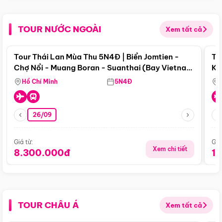
TOUR NƯỚC NGOÀI
Xem tất cả
Điểm nổi bật
Tour Thái Lan Mùa Thu 5N4Đ | Biển Jomtien -
To
Chợ Nổi - Muang Boran - Suanthai (Bay Vietnam
Ku
Airlines)
Si
Hồ Chí Minh
5N4Đ
26/09
Giá từ:
Giá
Xem chi tiết
8.300.000đ
1
TOUR CHÂU Á
Xem tất cả
Điểm nổi bật