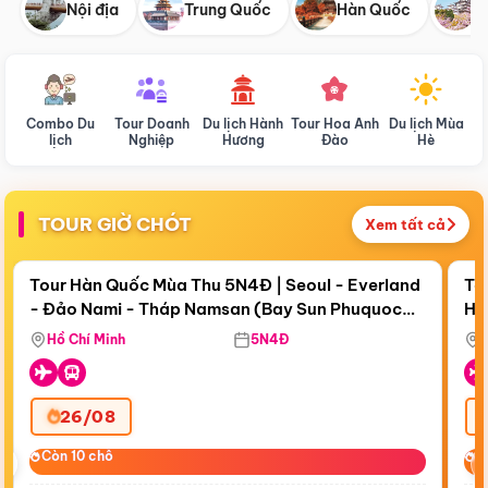
Nội địa
Trung Quốc
Hàn Quốc
N
Combo Du
Tour Doanh
Du lịch Hành
Tour Hoa Anh
Du lịch Mùa
D
lịch
Nghiệp
Hương
Đào
Hè
TOUR GIỜ CHÓT
Xem tất cả
Điểm nổi bật
Còn
18 ngày 17:34:45
Cò
Tour Hàn Quốc Mùa Thu 5N4Đ | Seoul - Everland
To
- Đảo Nami - Tháp Namsan (Bay Sun Phuquoc
Hò
Bay Sun Phuquoc Airways
Tặ
Airways)
Aq
Hồ Chí Minh
5N4Đ
26/08
‹
Còn 10 chỗ
Còn 10 chỗ
C
C