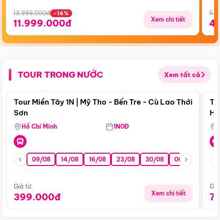
13.999.000đ
5.5
-14%
Xem chi tiết
11.999.000đ
4
TOUR TRONG NƯỚC
Xem tất cả
Điểm nổi bật
Tour Miền Tây 1N | Mỹ Tho - Bến Tre - Cù Lao Thới
To
Sơn
Hu
Hồ Chí Minh
1N0Đ
09/08
14/08
16/08
23/08
30/08
06/09
13/0
Giá từ:
Giá
Xem chi tiết
399.000đ
7