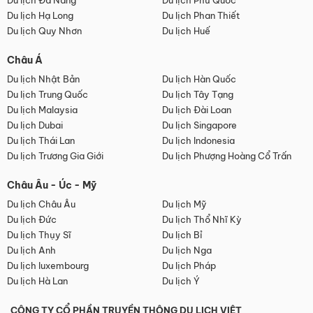
Du lịch Đà Nẵng
Du lịch Phú Quốc
Du lịch Hạ Long
Du lịch Phan Thiết
Du lịch Quy Nhơn
Du lịch Huế
Châu Á
Du lịch Nhật Bản
Du lịch Hàn Quốc
Du lịch Trung Quốc
Du lịch Tây Tạng
Du lịch Malaysia
Du lịch Đài Loan
Du lịch Dubai
Du lịch Singapore
Du lịch Thái Lan
Du lịch Indonesia
Du lịch Trương Gia Giới
Du lịch Phượng Hoàng Cổ Trấn
Châu Âu - Úc - Mỹ
Du lịch Châu Âu
Du lịch Mỹ
Du lịch Đức
Du lịch Thổ Nhĩ Kỳ
Du lịch Thụy Sĩ
Du lịch Bỉ
Du lịch Anh
Du lịch Nga
Du lịch luxembourg
Du lịch Pháp
Du lịch Hà Lan
Du lịch Ý
CÔNG TY CỔ PHẦN TRUYỀN THÔNG DU LỊCH VIỆT