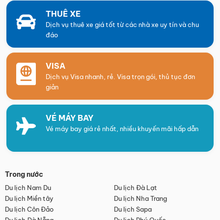
THUÊ XE
Dịch vụ thuê xe giá tốt từ các nhà xe uy tín và chu
đáo
VISA
Dịch vụ Visa nhanh, rẻ. Visa trọn gói, thủ tục đơn
giản
VÉ MÁY BAY
Vé máy bay giá rẻ nhất, nhiều khuyến mãi hấp dẫn
Trong nước
Du lịch Nam Du
Du lịch Đà Lạt
Du lịch Miền tây
Du lịch Nha Trang
Du lịch Côn Đảo
Du lịch Sapa