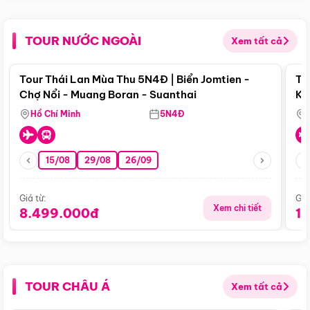
TOUR NƯỚC NGOÀI
Xem tất cả
Điểm nổi bật
Tour Thái Lan Mùa Thu 5N4Đ | Biển Jomtien -
To
Chợ Nổi - Muang Boran - Suanthai
Ku
Si
Hồ Chí Minh
5N4Đ
15/08
29/08
26/09
Giá từ:
Giá
Xem chi tiết
8.499.000đ
1
TOUR CHÂU Á
Xem tất cả
Điểm nổi bật