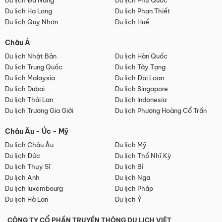
Du lịch Đà Nẵng
Du lịch Phú Quốc
Du lịch Hạ Long
Du lịch Phan Thiết
Du lịch Quy Nhơn
Du lịch Huế
Châu Á
Du lịch Nhật Bản
Du lịch Hàn Quốc
Du lịch Trung Quốc
Du lịch Tây Tạng
Du lịch Malaysia
Du lịch Đài Loan
Du lịch Dubai
Du lịch Singapore
Du lịch Thái Lan
Du lịch Indonesia
Du lịch Trương Gia Giới
Du lịch Phượng Hoàng Cổ Trấn
Châu Âu - Úc - Mỹ
Du lịch Châu Âu
Du lịch Mỹ
Du lịch Đức
Du lịch Thổ Nhĩ Kỳ
Du lịch Thụy Sĩ
Du lịch Bỉ
Du lịch Anh
Du lịch Nga
Du lịch luxembourg
Du lịch Pháp
Du lịch Hà Lan
Du lịch Ý
CÔNG TY CỔ PHẦN TRUYỀN THÔNG DU LỊCH VIỆT