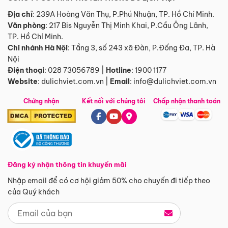
Địa chỉ
: 239A Hoàng Văn Thụ, P.Phú Nhuận, TP. Hồ Chí Minh.
Văn phòng
:
217 Bis Nguyễn Thị Minh Khai, P.Cầu Ông Lãnh,
TP. Hồ Chí Minh.
Chi nhánh Hà Nội
:
Tầng 3, số 243 xã Đàn, P.Đống Đa, TP. Hà
Nội
Điện thoại
:
028 73056789
|
Hotline
:
1900 1177
Website
:
dulichviet.com.vn
|
Email
:
info@dulichviet.com.vn
Chứng nhận
Kết nối với chúng tôi
Chấp nhận thanh toán
Đăng ký nhận thông tin khuyến mãi
Nhập email để có cơ hội giảm 50% cho chuyến đi tiếp theo
của Quý khách