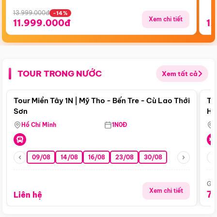
13.999.000đ
-14%
Xem chi tiết
11.999.000đ
1.
TOUR TRONG NƯỚC
Xem tất cả
Điểm nổi bật
Tour Miền Tây 1N | Mỹ Tho - Bến Tre - Cù Lao Thới
To
Sơn
Hu
Hồ Chí Minh
1N0Đ
09/08
14/08
16/08
23/08
30/08
Giá
Xem chi tiết
7
Liên hệ