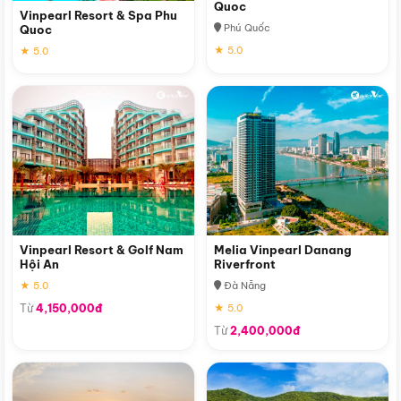
Quoc
Vinpearl Resort & Spa Phu
Phú Quốc
Quoc
★ 5.0
★ 5.0
Vinpearl Resort & Golf Nam
Melia Vinpearl Danang
Hội An
Riverfront
★ 5.0
Đà Nẵng
Từ
4,150,000đ
★ 5.0
Từ
2,400,000đ