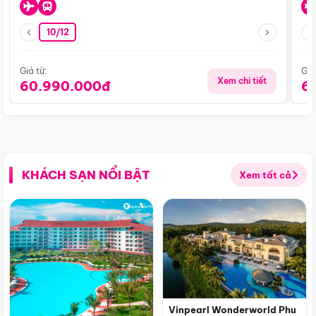
10/12
Giá từ:
Giá
Xem chi tiết
60.990.000đ
6
KHÁCH SẠN NỔI BẬT
Xem tất cả
Vinpearl Wonderworld Phu