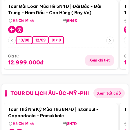
Tour Đài Loan Mùa Hè 5N4Đ | Đài Bắc - Đài
To
Trung - Nam Đầu - Cao Hùng ( Bay Vn)
Tr
Hồ Chí Minh
5N4Đ
13/08
12/09
01/10
Giá từ:
Giá
Xem chi tiết
12.999.000đ
1
TOUR DU LỊCH ÂU-ÚC-MỸ-PHI
Xem tất cả
Điểm nổi bật
Tour Thổ Nhĩ Kỳ Mùa Thu 8N7Đ | Istanbul -
To
Cappadocia - Pamukkale
Hồ Chí Minh
8N7Đ