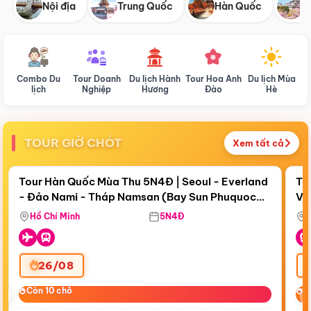
Nội địa
Trung Quốc
Hàn Quốc
N
Combo Du
Tour Doanh
Du lịch Hành
Tour Hoa Anh
Du lịch Mùa
D
lịch
Nghiệp
Hương
Đào
Hè
TOUR GIỜ CHÓT
Xem tất cả
Điểm nổi bật
Còn
19 ngày 16:44:54
Cò
Tour Hàn Quốc Mùa Thu 5N4Đ | Seoul - Everland
To
- Đảo Nami - Tháp Namsan (Bay Sun Phuquoc
Vi
Airways)
Hồ Chí Minh
5N4Đ
26/08
‹
Còn 10 chỗ
Còn 10 chỗ
C
C