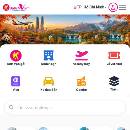
TP. Hồ Chí Minh
Tour trọn gói
Khách sạn
Vé máy bay
Vé vui chơi
Thêm
Visa
Xe đưa đón
Combo