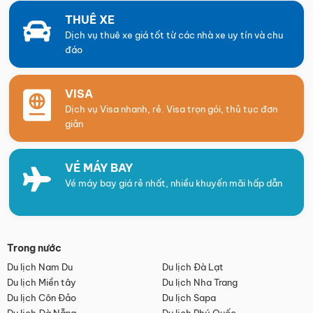
THUÊ XE
Dịch vụ thuê xe giá tốt từ các nhà xe uy tín và chu
đáo
VISA
Dịch vụ Visa nhanh, rẻ. Visa trọn gói, thủ tục đơn
giản
VÉ MÁY BAY
Vé máy bay giá rẻ nhất, nhiều khuyến mãi hấp dẫn
Trong nước
Du lịch Nam Du
Du lịch Đà Lạt
Du lịch Miền tây
Du lịch Nha Trang
Du lịch Côn Đảo
Du lịch Sapa