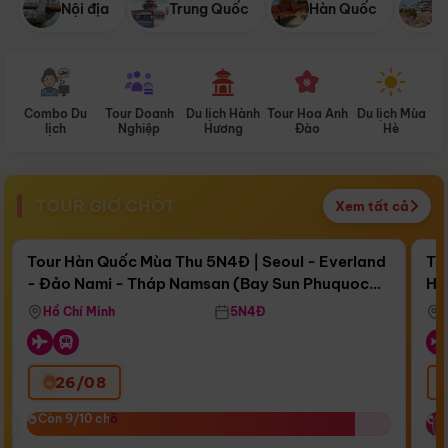
Nội địa
Trung Quốc
Hàn Quốc
N
Combo Du
Tour Doanh
Du lịch Hành
Tour Hoa Anh
Du lịch Mùa
D
lịch
Nghiệp
Hương
Đào
Hè
TOUR GIỜ CHÓT
Xem tất cả
Điểm nổi bật
Còn
17 ngày 11:44:18
Cò
Tour Hàn Quốc Mùa Thu 5N4Đ | Seoul - Everland
To
- Đảo Nami - Tháp Namsan (Bay Sun Phuquoc
Hò
Bay Sun Phuquoc Airways
Tặ
Airways)
Aq
Hồ Chí Minh
5N4Đ
26/08
‹
Còn 9/10 chỗ
Còn 9/10 chỗ
C
C