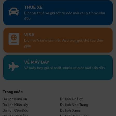
THUÊ XE
Dịch vụ thuê xe giá tốt từ các nhà xe uy tín và chu
đáo
VISA
Dịch vụ Visa nhanh, rẻ. Visa trọn gói, thủ tục đơn
giản
VÉ MÁY BAY
Vé máy bay giá rẻ nhất, nhiều khuyến mãi hấp dẫn
Trong nước
Du lịch Nam Du
Du lịch Đà Lạt
Du lịch Miền tây
Du lịch Nha Trang
Du lịch Côn Đảo
Du lịch Sapa