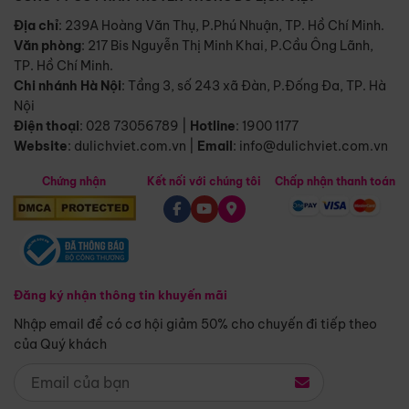
Địa chỉ
: 239A Hoàng Văn Thụ, P.Phú Nhuận, TP. Hồ Chí Minh.
Văn phòng
:
217 Bis Nguyễn Thị Minh Khai, P.Cầu Ông Lãnh,
TP. Hồ Chí Minh.
Chi nhánh Hà Nội
:
Tầng 3, số 243 xã Đàn, P.Đống Đa, TP. Hà
Nội
Điện thoại
:
028 73056789
|
Hotline
:
1900 1177
Website
:
dulichviet.com.vn
|
Email
:
info@dulichviet.com.vn
Chứng nhận
Kết nối với chúng tôi
Chấp nhận thanh toán
Đăng ký nhận thông tin khuyến mãi
Nhập email để có cơ hội giảm 50% cho chuyến đi tiếp theo
của Quý khách