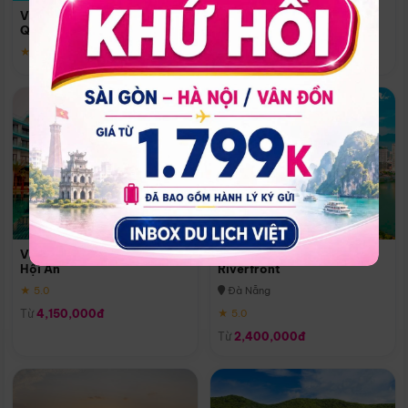
Quoc
Vinpearl Resort & Spa Phu
Phú Quốc
Quoc
★ 5.0
★ 5.0
Vinpearl Resort & Golf Nam
Melia Vinpearl Danang
Hội An
Riverfront
★ 5.0
Đà Nẵng
Từ
4,150,000đ
★ 5.0
Từ
2,400,000đ