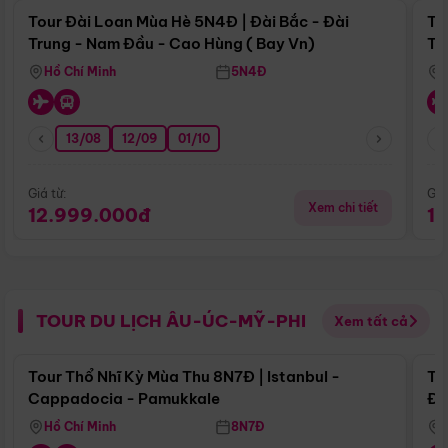
Tour Đài Loan Mùa Hè 5N4Đ | Đài Bắc - Đài
To
Trung - Nam Đầu - Cao Hùng ( Bay Vn)
Tr
Hồ Chí Minh
5N4Đ
13/08
12/09
01/10
Giá từ:
Giá
Xem chi tiết
12.999.000đ
1
TOUR DU LỊCH ÂU-ÚC-MỸ-PHI
Xem tất cả
Điểm nổi bật
Tour Thổ Nhĩ Kỳ Mùa Thu 8N7Đ | Istanbul -
To
Cappadocia - Pamukkale
Đế
Hồ Chí Minh
8N7Đ