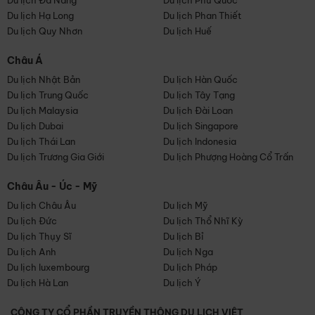
Du lịch Đà Nẵng
Du lịch Phú Quốc
Du lịch Hạ Long
Du lịch Phan Thiết
Du lịch Quy Nhơn
Du lịch Huế
Châu Á
Du lịch Nhật Bản
Du lịch Hàn Quốc
Du lịch Trung Quốc
Du lịch Tây Tạng
Du lịch Malaysia
Du lịch Đài Loan
Du lịch Dubai
Du lịch Singapore
Du lịch Thái Lan
Du lịch Indonesia
Du lịch Trương Gia Giới
Du lịch Phượng Hoàng Cổ Trấn
Châu Âu - Úc - Mỹ
Du lịch Châu Âu
Du lịch Mỹ
Du lịch Đức
Du lịch Thổ Nhĩ Kỳ
Du lịch Thụy Sĩ
Du lịch Bỉ
Du lịch Anh
Du lịch Nga
Du lịch luxembourg
Du lịch Pháp
Du lịch Hà Lan
Du lịch Ý
CÔNG TY CỔ PHẦN TRUYỀN THÔNG DU LỊCH VIỆT