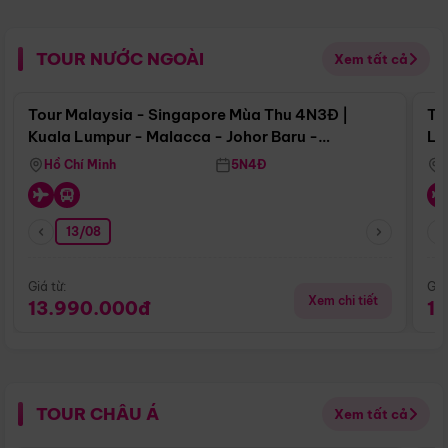
TOUR NƯỚC NGOÀI
Xem tất cả
Điểm nổi bật
Tour Malaysia - Singapore Mùa Thu 4N3Đ |
To
Kuala Lumpur - Malacca - Johor Baru -
Lử
Singapore
Hồ Chí Minh
5N4Đ
13/08
Giá từ:
Giá
Xem chi tiết
13.990.000đ
1
TOUR CHÂU Á
Xem tất cả
Điểm nổi bật