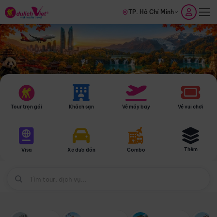
TP. Hồ Chí Minh
Tour trọn gói
Khách sạn
Vé máy bay
Vé vui chơi
Thêm
Visa
Xe đưa đón
Combo