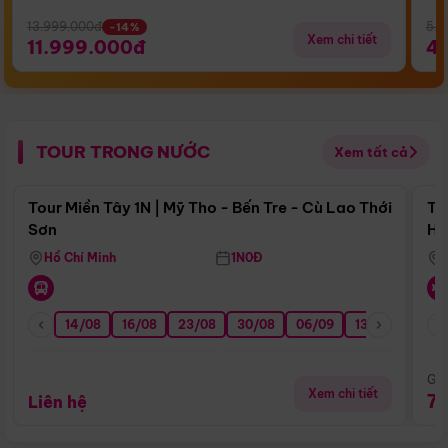
13.999.000đ
5.5
-14%
Xem chi tiết
11.999.000đ
4
TOUR TRONG NƯỚC
Xem tất cả
Điểm nổi bật
Tour Miền Tây 1N | Mỹ Tho - Bến Tre - Cù Lao Thới
To
Sơn
Hu
Hồ Chí Minh
1N0Đ
14/08
16/08
23/08
30/08
06/09
13/09
20/0
Giá
Xem chi tiết
7
Liên hệ