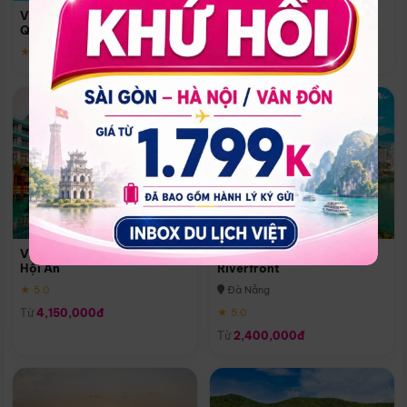
Quoc
Vinpearl Resort & Spa Phu
Phú Quốc
Quoc
★ 5.0
★ 5.0
Vinpearl Resort & Golf Nam
Melia Vinpearl Danang
Hội An
Riverfront
★ 5.0
Đà Nẵng
Từ
4,150,000đ
★ 5.0
Từ
2,400,000đ