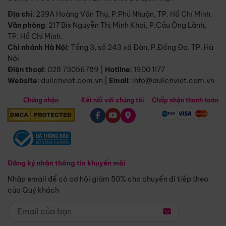
Địa chỉ
: 239A Hoàng Văn Thụ, P.Phú Nhuận, TP. Hồ Chí Minh.
Văn phòng
:
217 Bis Nguyễn Thị Minh Khai, P.Cầu Ông Lãnh,
TP. Hồ Chí Minh.
Chi nhánh Hà Nội
:
Tầng 3, số 243 xã Đàn, P.Đống Đa, TP. Hà
Nội
Điện thoại
:
028 73056789
|
Hotline
:
1900 1177
Website
:
dulichviet.com.vn
|
Email
:
info@dulichviet.com.vn
Chứng nhận
Kết nối với chúng tôi
Chấp nhận thanh toán
Đăng ký nhận thông tin khuyến mãi
Nhập email để có cơ hội giảm 50% cho chuyến đi tiếp theo
của Quý khách