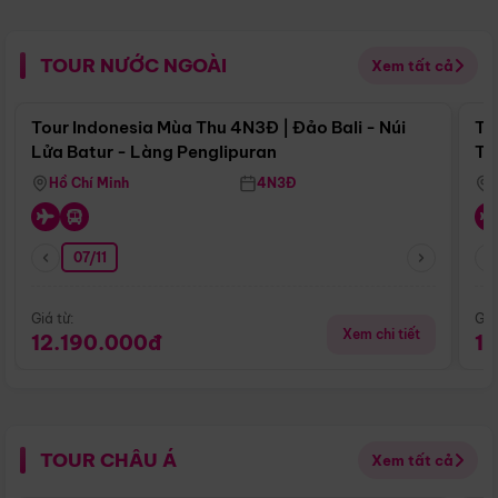
TOUR NƯỚC NGOÀI
Xem tất cả
Điểm nổi bật
Tour Indonesia Mùa Thu 4N3Đ | Đảo Bali - Núi
To
Lửa Batur - Làng Penglipuran
Tr
Hồ Chí Minh
4N3Đ
07/11
Giá từ:
Giá
Xem chi tiết
12.190.000đ
1
TOUR CHÂU Á
Xem tất cả
Điểm nổi bật