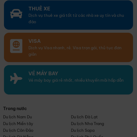
THUÊ XE
Dịch vụ thuê xe giá tốt từ các nhà xe uy tín và chu
đáo
VISA
Dịch vụ Visa nhanh, rẻ. Visa trọn gói, thủ tục đơn
giản
VÉ MÁY BAY
Vé máy bay giá rẻ nhất, nhiều khuyến mãi hấp dẫn
Trong nước
Du lịch Nam Du
Du lịch Đà Lạt
Du lịch Miền tây
Du lịch Nha Trang
Du lịch Côn Đảo
Du lịch Sapa