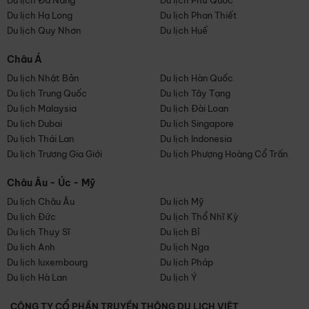
Du lịch Đà Nẵng
Du lịch Phú Quốc
Du lịch Hạ Long
Du lịch Phan Thiết
Du lịch Quy Nhơn
Du lịch Huế
Châu Á
Du lịch Nhật Bản
Du lịch Hàn Quốc
Du lịch Trung Quốc
Du lịch Tây Tạng
Du lịch Malaysia
Du lịch Đài Loan
Du lịch Dubai
Du lịch Singapore
Du lịch Thái Lan
Du lịch Indonesia
Du lịch Trương Gia Giới
Du lịch Phượng Hoàng Cổ Trấn
Châu Âu - Úc - Mỹ
Du lịch Châu Âu
Du lịch Mỹ
Du lịch Đức
Du lịch Thổ Nhĩ Kỳ
Du lịch Thụy Sĩ
Du lịch Bỉ
Du lịch Anh
Du lịch Nga
Du lịch luxembourg
Du lịch Pháp
Du lịch Hà Lan
Du lịch Ý
CÔNG TY CỔ PHẦN TRUYỀN THÔNG DU LỊCH VIỆT