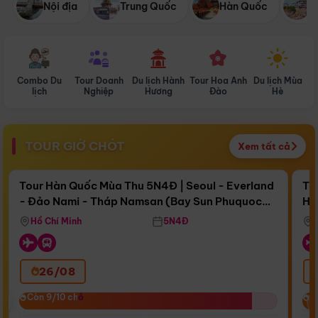
Nội địa
Trung Quốc
Hàn Quốc
N
Combo Du
Tour Doanh
Du lịch Hành
Tour Hoa Anh
Du lịch Mùa
D
lịch
Nghiệp
Hương
Đào
Hè
TOUR GIỜ CHÓT
Xem tất cả
Điểm nổi bật
Còn
16 ngày 17:19:16
Cò
Tour Hàn Quốc Mùa Thu 5N4Đ | Seoul - Everland
To
- Đảo Nami - Tháp Namsan (Bay Sun Phuquoc
Hò
Bay Sun Phuquoc Airways
Tặ
Airways)
Aq
Hồ Chí Minh
5N4Đ
26/08
‹
Còn 9/10 chỗ
Còn 9/10 chỗ
C
C