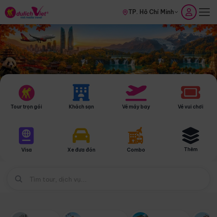
TP. Hồ Chí Minh
Tour trọn gói
Khách sạn
Vé máy bay
Vé vui chơi
Thêm
Visa
Xe đưa đón
Combo