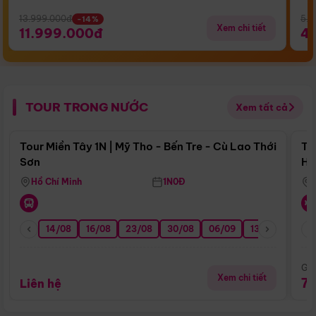
13.999.000đ
5.5
-14%
Xem chi tiết
11.999.000đ
4
TOUR TRONG NƯỚC
Xem tất cả
Điểm nổi bật
Tour Miền Tây 1N | Mỹ Tho - Bến Tre - Cù Lao Thới
To
Sơn
Hu
Hồ Chí Minh
1N0Đ
14/08
16/08
23/08
30/08
06/09
13/09
20/0
Giá
Xem chi tiết
7
Liên hệ