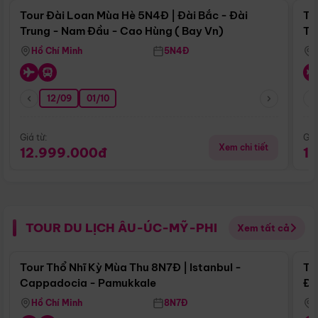
Tour Đài Loan Mùa Hè 5N4Đ | Đài Bắc - Đài
To
Trung - Nam Đầu - Cao Hùng ( Bay Vn)
Tr
Hồ Chí Minh
5N4Đ
12/09
01/10
Giá từ:
Giá
Xem chi tiết
12.999.000đ
1
TOUR DU LỊCH ÂU-ÚC-MỸ-PHI
Xem tất cả
Điểm nổi bật
Tour Thổ Nhĩ Kỳ Mùa Thu 8N7Đ | Istanbul -
To
Cappadocia - Pamukkale
Đế
Hồ Chí Minh
8N7Đ