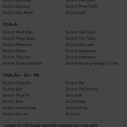
Du lịch Đà Nẵng
Du lịch Phú Quốc
Du lịch Hạ Long
Du lịch Phan Thiết
Du lịch Quy Nhơn
Du lịch Huế
Châu Á
Du lịch Nhật Bản
Du lịch Hàn Quốc
Du lịch Trung Quốc
Du lịch Tây Tạng
Du lịch Malaysia
Du lịch Đài Loan
Du lịch Dubai
Du lịch Singapore
Du lịch Thái Lan
Du lịch Indonesia
Du lịch Trương Gia Giới
Du lịch Phượng Hoàng Cổ Trấn
Châu Âu - Úc - Mỹ
Du lịch Châu Âu
Du lịch Mỹ
Du lịch Đức
Du lịch Thổ Nhĩ Kỳ
Du lịch Thụy Sĩ
Du lịch Bỉ
Du lịch Anh
Du lịch Nga
Du lịch luxembourg
Du lịch Pháp
Du lịch Hà Lan
Du lịch Ý
CÔNG TY CỔ PHẦN TRUYỀN THÔNG DU LỊCH VIỆT