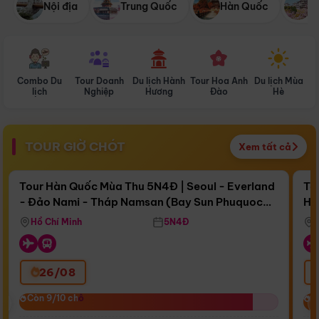
Nội địa
Trung Quốc
Hàn Quốc
N
Combo Du
Tour Doanh
Du lịch Hành
Tour Hoa Anh
Du lịch Mùa
D
lịch
Nghiệp
Hương
Đào
Hè
TOUR GIỜ CHÓT
Xem tất cả
Điểm nổi bật
Còn
16 ngày 14:41:00
Cò
Tour Hàn Quốc Mùa Thu 5N4Đ | Seoul - Everland
To
- Đảo Nami - Tháp Namsan (Bay Sun Phuquoc
Hò
Bay Sun Phuquoc Airways
Tặ
Airways)
Aq
Hồ Chí Minh
5N4Đ
26/08
‹
Còn 9/10 chỗ
Còn 9/10 chỗ
C
C