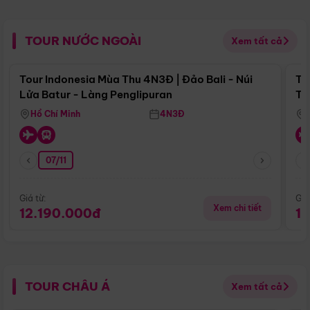
TOUR NƯỚC NGOÀI
Xem tất cả
Điểm nổi bật
Tour Indonesia Mùa Thu 4N3Đ | Đảo Bali - Núi
To
Lửa Batur - Làng Penglipuran
Tr
Hồ Chí Minh
4N3Đ
07/11
Giá từ:
Giá
Xem chi tiết
12.190.000đ
1
TOUR CHÂU Á
Xem tất cả
Điểm nổi bật