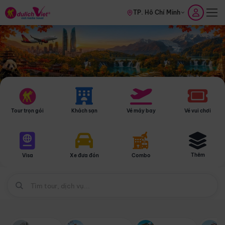
TP. Hồ Chí Minh
Tour trọn gói
Khách sạn
Vé máy bay
Vé vui chơi
Thêm
Visa
Xe đưa đón
Combo