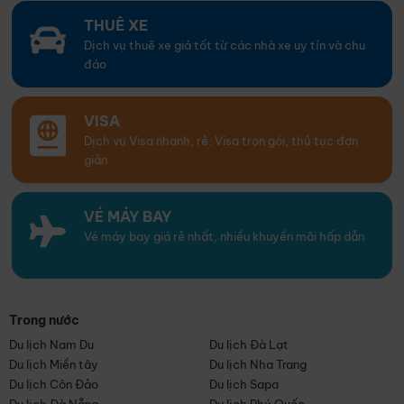
THUÊ XE
Dịch vụ thuê xe giá tốt từ các nhà xe uy tín và chu
đáo
VISA
Dịch vụ Visa nhanh, rẻ. Visa trọn gói, thủ tục đơn
giản
VÉ MÁY BAY
Vé máy bay giá rẻ nhất, nhiều khuyến mãi hấp dẫn
Trong nước
Du lịch Nam Du
Du lịch Đà Lạt
Du lịch Miền tây
Du lịch Nha Trang
Du lịch Côn Đảo
Du lịch Sapa