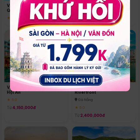
Quoc
Vinpearl Resort & Spa Phu
Phú Quốc
Quoc
★ 5.0
★ 5.0
Vinpearl Resort & Golf Nam
Melia Vinpearl Danang
Hội An
Riverfront
★ 5.0
Đà Nẵng
Từ
4,150,000đ
★ 5.0
Từ
2,400,000đ