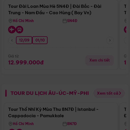
Tour Đài Loan Mùa Hè 5N4Đ | Đài Bắc - Đài
To
Trung - Nam Đầu - Cao Hùng ( Bay Vn)
Tr
Hồ Chí Minh
5N4Đ
12/09
01/10
Giá từ:
Giá
Xem chi tiết
12.999.000đ
1
TOUR DU LỊCH ÂU-ÚC-MỸ-PHI
Xem tất cả
Điểm nổi bật
Tour Thổ Nhĩ Kỳ Mùa Thu 8N7Đ | Istanbul -
To
Cappadocia - Pamukkale
Đế
Hồ Chí Minh
8N7Đ