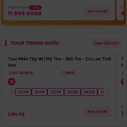
13.999.000đ
5.5
-14%
Xem chi tiết
11.999.000đ
4
TOUR TRONG NƯỚC
Xem tất cả
Điểm nổi bật
Tour Miền Tây 1N | Mỹ Tho - Bến Tre - Cù Lao Thới
To
Sơn
Hu
Hồ Chí Minh
1N0Đ
14/08
16/08
23/08
30/08
06/09
13/09
20/0
Giá
Xem chi tiết
7
Liên hệ