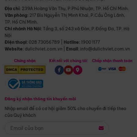
Địa chỉ
: 239A Hoàng Văn Thụ, P.Phú Nhuận, TP. Hồ Chí Minh.
Văn phòng
:
217 Bis Nguyễn Thị Minh Khai, P.Cầu Ông Lãnh,
TP. Hồ Chí Minh.
Chi nhánh Hà Nội
:
Tầng 3, số 243 xã Đàn, P.Đống Đa, TP. Hà
Nội
Điện thoại
:
028 73056789
|
Hotline
:
1900 1177
Website
:
dulichviet.com.vn
|
Email
:
info@dulichviet.com.vn
Chứng nhận
Kết nối với chúng tôi
Chấp nhận thanh toán
Đăng ký nhận thông tin khuyến mãi
Nhập email để có cơ hội giảm 50% cho chuyến đi tiếp theo
của Quý khách