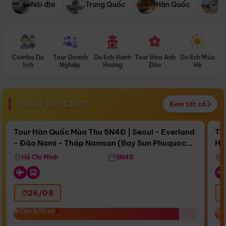
Nội địa
Trung Quốc
Hàn Quốc
N
Combo Du
Tour Doanh
Du lịch Hành
Tour Hoa Anh
Du lịch Mùa
D
lịch
Nghiệp
Hương
Đào
Hè
TOUR GIỜ CHÓT
Xem tất cả
Điểm nổi bật
Còn
16 ngày 13:34:17
Cò
Tour Hàn Quốc Mùa Thu 5N4Đ | Seoul - Everland
To
- Đảo Nami - Tháp Namsan (Bay Sun Phuquoc
Hò
Bay Sun Phuquoc Airways
Tặ
Airways)
Aq
Hồ Chí Minh
5N4Đ
26/08
‹
Còn 9/10 chỗ
Còn 9/10 chỗ
C
C