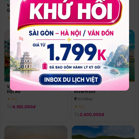
Quoc
Vinpearl Resort & Spa Phu
Phú Quốc
Quoc
★ 5.0
★ 5.0
Vinpearl Resort & Golf Nam
Melia Vinpearl Danang
Hội An
Riverfront
★ 5.0
Đà Nẵng
Từ
4,150,000đ
★ 5.0
Từ
2,400,000đ