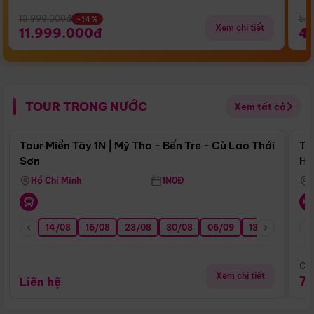
13.999.000đ
5.5
-14%
Xem chi tiết
11.999.000đ
4
TOUR TRONG NƯỚC
Xem tất cả
Điểm nổi bật
Tour Miền Tây 1N | Mỹ Tho - Bến Tre - Cù Lao Thới
To
Sơn
Hu
Hồ Chí Minh
1N0Đ
14/08
16/08
23/08
30/08
06/09
13/09
20/0
Giá
Xem chi tiết
7
Liên hệ