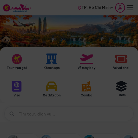
TP. Hồ Chí Minh
Tour trọn gói
Khách sạn
Vé máy bay
Vé vui chơi
Thêm
Visa
Xe đưa đón
Combo