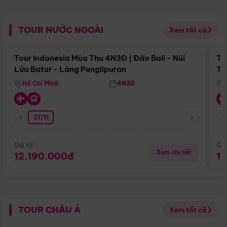
TOUR NƯỚC NGOÀI
Xem tất cả
Điểm nổi bật
Tour Indonesia Mùa Thu 4N3Đ | Đảo Bali - Núi
To
Lửa Batur - Làng Penglipuran
Tr
Hồ Chí Minh
4N3Đ
07/11
Giá từ:
Giá
Xem chi tiết
12.190.000đ
1
TOUR CHÂU Á
Xem tất cả
Điểm nổi bật