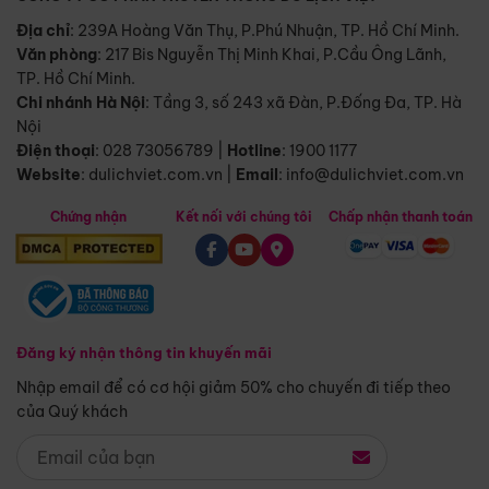
Địa chỉ
: 239A Hoàng Văn Thụ, P.Phú Nhuận, TP. Hồ Chí Minh.
Văn phòng
:
217 Bis Nguyễn Thị Minh Khai, P.Cầu Ông Lãnh,
TP. Hồ Chí Minh.
Chi nhánh Hà Nội
:
Tầng 3, số 243 xã Đàn, P.Đống Đa, TP. Hà
Nội
Điện thoại
:
028 73056789
|
Hotline
:
1900 1177
Website
:
dulichviet.com.vn
|
Email
:
info@dulichviet.com.vn
Chứng nhận
Kết nối với chúng tôi
Chấp nhận thanh toán
Đăng ký nhận thông tin khuyến mãi
Nhập email để có cơ hội giảm 50% cho chuyến đi tiếp theo
của Quý khách