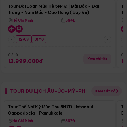
Tour Đài Loan Mùa Hè 5N4Đ | Đài Bắc - Đài
To
Trung - Nam Đầu - Cao Hùng ( Bay Vn)
Tr
Hồ Chí Minh
5N4Đ
12/09
01/10
Giá từ:
Giá
Xem chi tiết
12.999.000đ
1
TOUR DU LỊCH ÂU-ÚC-MỸ-PHI
Xem tất cả
Điểm nổi bật
Tour Thổ Nhĩ Kỳ Mùa Thu 8N7Đ | Istanbul -
To
Cappadocia - Pamukkale
Đế
Hồ Chí Minh
8N7Đ