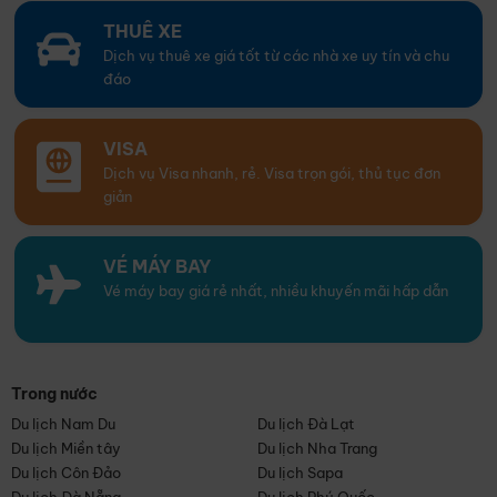
THUÊ XE
Dịch vụ thuê xe giá tốt từ các nhà xe uy tín và chu
đáo
VISA
Dịch vụ Visa nhanh, rẻ. Visa trọn gói, thủ tục đơn
giản
VÉ MÁY BAY
Vé máy bay giá rẻ nhất, nhiều khuyến mãi hấp dẫn
Trong nước
Du lịch Nam Du
Du lịch Đà Lạt
Du lịch Miền tây
Du lịch Nha Trang
Du lịch Côn Đảo
Du lịch Sapa