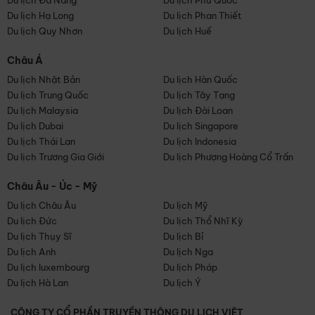
Du lịch Đà Nẵng
Du lịch Phú Quốc
Du lịch Hạ Long
Du lịch Phan Thiết
Du lịch Quy Nhơn
Du lịch Huế
Châu Á
Du lịch Nhật Bản
Du lịch Hàn Quốc
Du lịch Trung Quốc
Du lịch Tây Tạng
Du lịch Malaysia
Du lịch Đài Loan
Du lịch Dubai
Du lịch Singapore
Du lịch Thái Lan
Du lịch Indonesia
Du lịch Trương Gia Giới
Du lịch Phượng Hoàng Cổ Trấn
Châu Âu - Úc - Mỹ
Du lịch Châu Âu
Du lịch Mỹ
Du lịch Đức
Du lịch Thổ Nhĩ Kỳ
Du lịch Thụy Sĩ
Du lịch Bỉ
Du lịch Anh
Du lịch Nga
Du lịch luxembourg
Du lịch Pháp
Du lịch Hà Lan
Du lịch Ý
CÔNG TY CỔ PHẦN TRUYỀN THÔNG DU LỊCH VIỆT