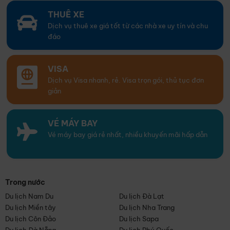
THUÊ XE
Dịch vụ thuê xe giá tốt từ các nhà xe uy tín và chu
đáo
VISA
Dịch vụ Visa nhanh, rẻ. Visa trọn gói, thủ tục đơn
giản
VÉ MÁY BAY
Vé máy bay giá rẻ nhất, nhiều khuyến mãi hấp dẫn
Trong nước
Du lịch Nam Du
Du lịch Đà Lạt
Du lịch Miền tây
Du lịch Nha Trang
Du lịch Côn Đảo
Du lịch Sapa