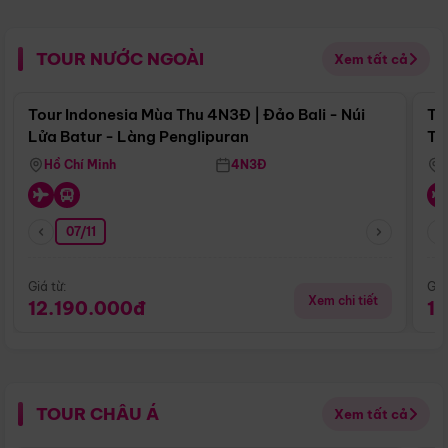
TOUR NƯỚC NGOÀI
Xem tất cả
Điểm nổi bật
Tour Indonesia Mùa Thu 4N3Đ | Đảo Bali - Núi
To
Lửa Batur - Làng Penglipuran
Tr
Hồ Chí Minh
4N3Đ
07/11
Giá từ:
Giá
Xem chi tiết
12.190.000đ
1
TOUR CHÂU Á
Xem tất cả
Điểm nổi bật