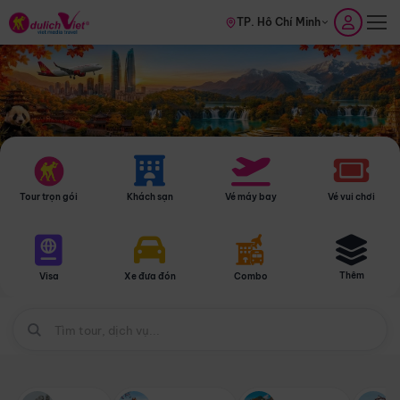
TP. Hồ Chí Minh
Tour trọn gói
Khách sạn
Vé máy bay
Vé vui chơi
Thêm
Visa
Xe đưa đón
Combo