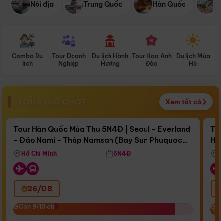
Nội địa
Trung Quốc
Hàn Quốc
N
Combo Du
Tour Doanh
Du lịch Hành
Tour Hoa Anh
Du lịch Mùa
D
lịch
Nghiệp
Hương
Đào
Hè
TOUR GIỜ CHÓT
Xem tất cả
Điểm nổi bật
Còn
16 ngày 10:41:44
Cò
Tour Hàn Quốc Mùa Thu 5N4Đ | Seoul - Everland
To
- Đảo Nami - Tháp Namsan (Bay Sun Phuquoc
Hò
Bay Sun Phuquoc Airways
Tặ
Airways)
Aq
Hồ Chí Minh
5N4Đ
26/08
‹
Còn 9/10 chỗ
Còn 9/10 chỗ
C
C