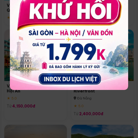
Quoc
Vinpearl Resort & Spa Phu
Phú Quốc
Quoc
★ 5.0
★ 5.0
Vinpearl Resort & Golf Nam
Melia Vinpearl Danang
Hội An
Riverfront
★ 5.0
Đà Nẵng
Từ
4,150,000đ
★ 5.0
Từ
2,400,000đ