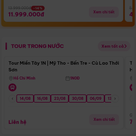
13.999.000đ
5.5
-14%
Xem chi tiết
11.999.000đ
4
TOUR TRONG NƯỚC
Xem tất cả
Điểm nổi bật
Tour Miền Tây 1N | Mỹ Tho - Bến Tre - Cù Lao Thới
To
Sơn
Hu
Hồ Chí Minh
1N0Đ
14/08
16/08
23/08
30/08
06/09
13/09
20/0
Giá
Xem chi tiết
7
Liên hệ