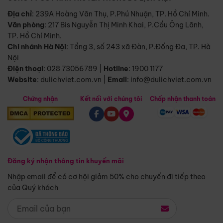
Địa chỉ
: 239A Hoàng Văn Thụ, P.Phú Nhuận, TP. Hồ Chí Minh.
Văn phòng
:
217 Bis Nguyễn Thị Minh Khai, P.Cầu Ông Lãnh,
TP. Hồ Chí Minh.
Chi nhánh Hà Nội
:
Tầng 3, số 243 xã Đàn, P.Đống Đa, TP. Hà
Nội
Điện thoại
:
028 73056789
|
Hotline
:
1900 1177
Website
:
dulichviet.com.vn
|
Email
:
info@dulichviet.com.vn
Chứng nhận
Kết nối với chúng tôi
Chấp nhận thanh toán
Đăng ký nhận thông tin khuyến mãi
Nhập email để có cơ hội giảm 50% cho chuyến đi tiếp theo
của Quý khách