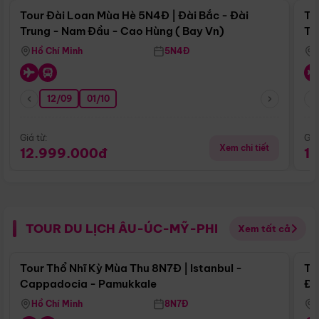
Tour Đài Loan Mùa Hè 5N4Đ | Đài Bắc - Đài
To
Trung - Nam Đầu - Cao Hùng ( Bay Vn)
Tr
Hồ Chí Minh
5N4Đ
12/09
01/10
Giá từ:
Giá
Xem chi tiết
12.999.000đ
1
TOUR DU LỊCH ÂU-ÚC-MỸ-PHI
Xem tất cả
Điểm nổi bật
Tour Thổ Nhĩ Kỳ Mùa Thu 8N7Đ | Istanbul -
To
Cappadocia - Pamukkale
Đế
Hồ Chí Minh
8N7Đ