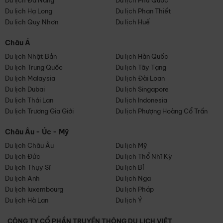
Du lịch Đà Nẵng
Du lịch Phú Quốc
Du lịch Hạ Long
Du lịch Phan Thiết
Du lịch Quy Nhơn
Du lịch Huế
Châu Á
Du lịch Nhật Bản
Du lịch Hàn Quốc
Du lịch Trung Quốc
Du lịch Tây Tạng
Du lịch Malaysia
Du lịch Đài Loan
Du lịch Dubai
Du lịch Singapore
Du lịch Thái Lan
Du lịch Indonesia
Du lịch Trương Gia Giới
Du lịch Phượng Hoàng Cổ Trấn
Châu Âu - Úc - Mỹ
Du lịch Châu Âu
Du lịch Mỹ
Du lịch Đức
Du lịch Thổ Nhĩ Kỳ
Du lịch Thụy Sĩ
Du lịch Bỉ
Du lịch Anh
Du lịch Nga
Du lịch luxembourg
Du lịch Pháp
Du lịch Hà Lan
Du lịch Ý
CÔNG TY CỔ PHẦN TRUYỀN THÔNG DU LỊCH VIỆT